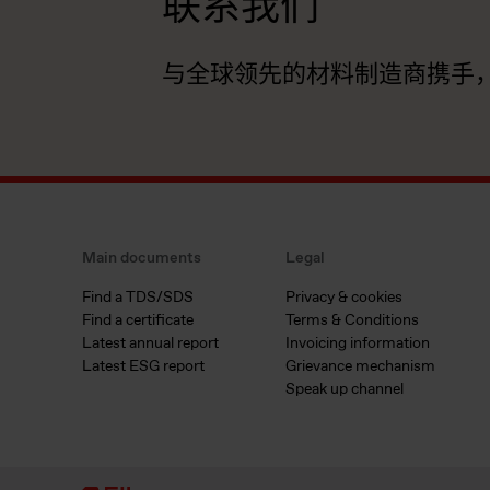
联系我们
与全球领先的材料制造商携手
Main documents
Legal
Find a TDS/SDS
Privacy & cookies
Find a certificate
Terms & Conditions
Latest annual report
Invoicing information
Latest ESG report
Grievance mechanism
Speak up channel