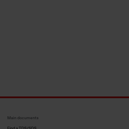
Main documents
Find a TDS/SDS