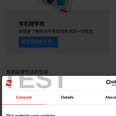
有机硅学校
你需要了解的关于有机硅技术的一切信息。
获取您的电子书！
TEST
有机硅弹性体的性能
有机硅弹性体用于高性能应用，特别是在其他聚合物材料
会失效的恶劣环境中。
由硅橡胶制成的部件
能保证长期
耐用性和可靠性，即使暴露在很宽的温度范围内
Consent
Details
Abou
（从-50°C到250°C）或极端的室外暴露（湿度、紫外
线、臭氧）条件下。它们的介电特性和热阻特别
适用于
绝缘和保护电子设备
，包括保护高压线路。这些产品能
This website uses cookies